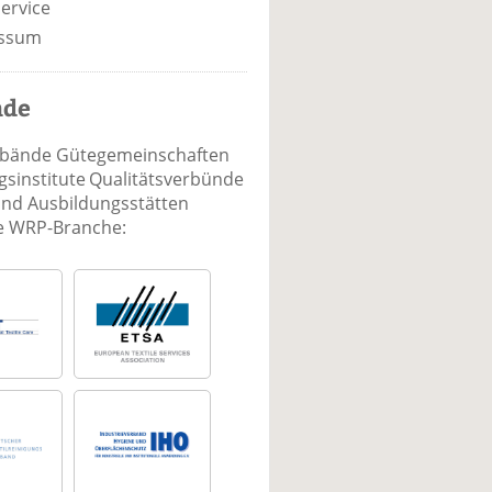
ervice
ssum
nde
rbände Gütegemeinschaften
sinstitute Qualitätsverbünde
und Ausbildungsstätten
ie WRP-Branche: