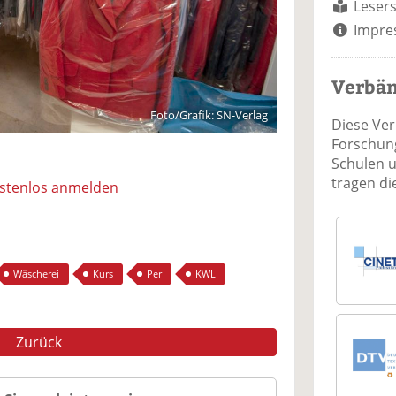
Lesers
Impre
Verbä
Foto/Grafik: SN-Verlag
Diese Ve
Forschung
Schulen 
tragen d
ostenlos anmelden
Wäscherei
Kurs
Per
KWL
Zurück