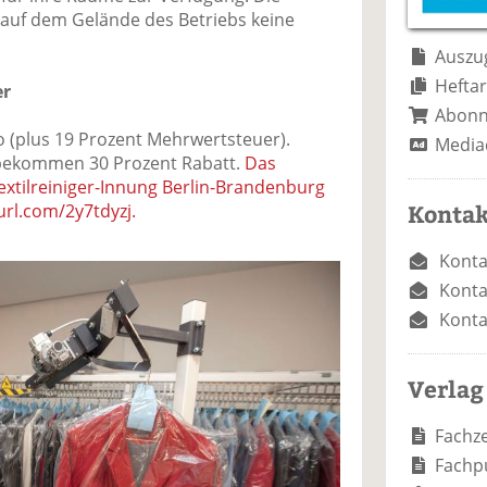
e
n
e
 auf dem Gelände des Betriebs keine
n
n
Auszug
Heftar
er
Abon
o (plus 19 Prozent Mehrwertsteuer).
Media
 bekommen 30 Prozent Rabatt.
Das
extilreiniger-Innung Berlin-Brandenburg
Kontak
yurl.com/2y7tdyzj.
Konta
Konta
Konta
Verlag
Fachze
Fachp