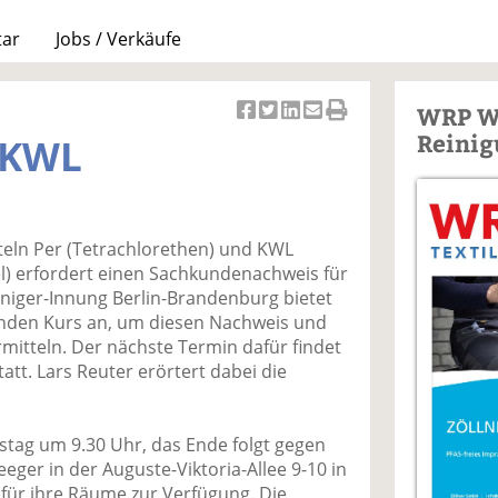
tar
Jobs / Verkäufe
WRP W
Ar
Ar
Ar
Ar
Ar
Reinig
 KWL
ti
ti
ti
ti
ti
k
k
k
k
k
el
el
el
el
el
a
t
a
p
D
eln Per (Tetrachlorethen) und KWL
uf
wi
uf
er
ru
l) erfordert einen Sachkundenachweis für
F
tt
Li
E
ck
iniger-Innung Berlin-Brandenburg bietet
ac
er
n
m
e
nden Kurs an, um diesen Nachweis und
e
n
k
ai
n
mitteln. Der nächste Termin dafür findet
b
e
l
tt. Lars Reuter erörtert dabei die
o
di
v
o
n
er
k
te
se
stag um 9.30 Uhr, das Ende folgt gegen
te
il
n
eger in der Auguste-Viktoria-Allee 9-10 in
il
e
d
dafür ihre Räume zur Verfügung. Die