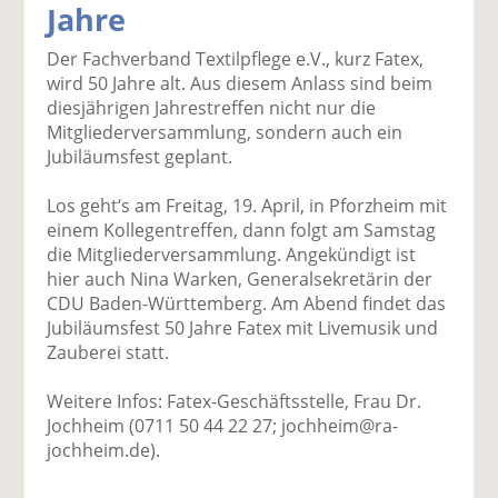
Jahre
k
k
k
k
k
el
el
el
el
el
Der Fachverband Textilpflege e.V., kurz Fatex,
a
t
a
p
D
wird 50 Jahre alt. Aus diesem Anlass sind beim
uf
wi
uf
er
ru
diesjährigen Jahrestreffen nicht nur die
F
tt
Li
E
ck
Mitgliederversammlung, sondern auch ein
ac
er
n
m
e
Jubiläumsfest geplant.
e
n
k
ai
n
b
e
l
Los geht‘s am Freitag, 19. April, in Pforzheim mit
o
di
v
einem Kollegentreffen, dann folgt am Samstag
o
n
er
die Mitgliederversammlung. Angekündigt ist
k
te
se
hier auch Nina Warken, Generalsekretärin der
te
il
n
CDU Baden-Württemberg. Am Abend findet das
il
e
d
Jubiläumsfest 50 Jahre Fatex mit Livemusik und
e
n
e
Zauberei statt.
n
n
Weitere Infos: Fatex-Geschäftsstelle, Frau Dr.
Jochheim (0711 50 44 22 27; jochheim@ra-
jochheim.de).