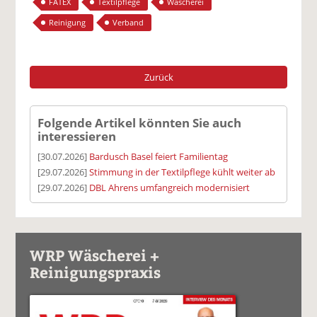
FATEX
Textilpflege
Wäscherei
Reinigung
Verband
Zurück
Folgende Artikel könnten Sie auch
interessieren
[30.07.2026]
Bardusch Basel feiert Familientag
[29.07.2026]
Stimmung in der Textilpflege kühlt weiter ab
[29.07.2026]
DBL Ahrens umfangreich modernisiert
WRP Wäscherei +
Reinigungspraxis