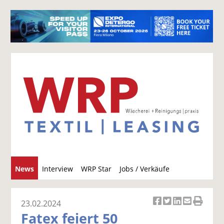
S
News
Interview
WRP Star
Jobs / Verkäufe
u
c
h
23.02.2024
Ar
Ar
Ar
Ar
Ar
e
Fatex feiert 50
ti
ti
ti
ti
ti