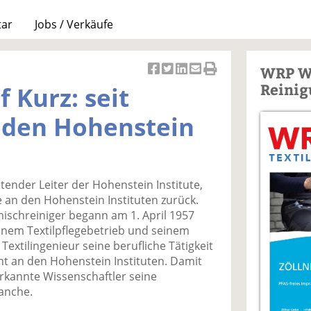
tar
Jobs / Verkäufe
WRP W
Ar
Ar
Ar
Ar
Ar
Reinig
f Kurz: seit
ti
ti
ti
ti
ti
k
k
k
k
k
 den Hohenstein
el
el
el
el
el
a
t
a
p
D
uf
wi
uf
er
ru
F
tt
Li
E
ck
retender Leiter der Hohenstein Institute,
ac
er
n
m
e
re an den Hohenstein Instituten zurück.
e
n
k
ai
n
ischreiniger begann am 1. April 1957
b
e
l
einem Textilpflegebetrieb und seinem
o
di
v
xtilingenieur seine berufliche Tätigkeit
o
n
er
ent an den Hohenstein Instituten. Damit
k
te
se
erkannte Wissenschaftler seine
te
il
n
ranche.
il
e
d