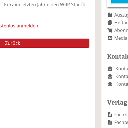
e
n
e
f Kurz im letzten Jahr einen WRP Star für
n
n
Auszug
Heftar
ostenlos anmelden
Abon
Media
Zurück
Kontak
Konta
Konta
Konta
Verlag
Fachze
Fachp