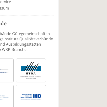
ervice
ssum
nde
rbände Gütegemeinschaften
sinstitute Qualitätsverbünde
und Ausbildungsstätten
ie WRP-Branche: