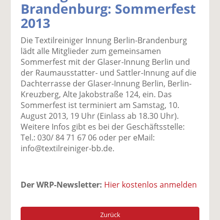
Brandenburg: Sommerfest
k
k
k
k
k
2013
el
el
el
el
el
a
t
a
p
D
Die Textilreiniger Innung Berlin-Brandenburg
uf
wi
uf
er
ru
lädt alle Mitglieder zum gemeinsamen
F
tt
Li
E
ck
Sommerfest mit der Glaser-Innung Berlin und
ac
er
n
m
e
der Raumausstatter- und Sattler-Innung auf die
e
n
k
ai
n
Dachterrasse der Glaser-Innung Berlin, Berlin-
b
e
l
Kreuzberg, Alte Jakobstraße 124, ein. Das
o
di
v
Sommerfest ist terminiert am Samstag, 10.
o
n
er
August 2013, 19 Uhr (Einlass ab 18.30 Uhr).
k
te
se
Weitere Infos gibt es bei der Geschäftsstelle:
te
il
n
Tel.: 030/ 84 71 67 06 oder per eMail:
il
e
d
info@textilreiniger-bb.de.
e
n
e
n
n
Der WRP-Newsletter:
Hier kostenlos anmelden
Zurück