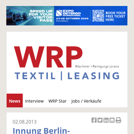
S
News
Interview
WRP Star
Jobs / Verkäufe
u
c
h
02.08.2013
Ar
Ar
Ar
Ar
Ar
e
Innung Berlin-
ti
ti
ti
ti
ti