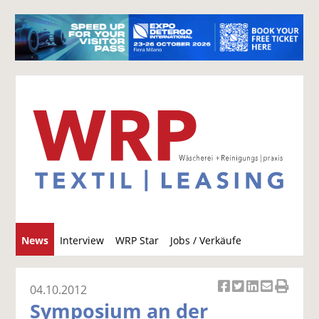
S
News
Interview
WRP Star
Jobs / Verkäufe
u
c
h
04.10.2012
Ar
Ar
Ar
Ar
Ar
e
Symposium an der
ti
ti
ti
ti
ti