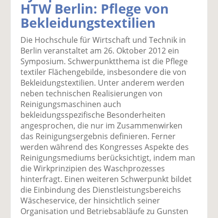
HTW Berlin: Pflege von
k
k
k
k
k
Bekleidungstextilien
el
el
el
el
el
a
t
a
p
D
Die Hochschule für Wirtschaft und Technik in
uf
wi
uf
er
ru
Berlin veranstaltet am 26. Oktober 2012 ein
F
tt
Li
E
ck
Symposium. Schwerpunktthema ist die Pflege
ac
er
n
m
e
textiler Flächengebilde, insbesondere die von
e
n
k
ai
n
Bekleidungstextilien. Unter anderem werden
b
e
l
neben technischen Realisierungen von
o
di
v
Reinigungsmaschinen auch
o
n
er
bekleidungsspezifische Besonderheiten
k
te
se
angesprochen, die nur im Zusammenwirken
te
il
n
das Reinigungsergebnis definieren. Ferner
il
e
d
werden während des Kongresses Aspekte des
e
n
e
Reinigungsmediums berücksichtigt, indem man
n
n
die Wirkprinzipien des Waschprozesses
hinterfragt. Einen weiteren Schwerpunkt bildet
die Einbindung des Dienstleistungsbereichs
Wäscheservice, der hinsichtlich seiner
Organisation und Betriebsabläufe zu Gunsten