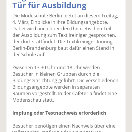
Tür für Ausbildung
k
k
k
k
k
el
el
el
el
el
Die Modeschule Berlin bietet an diesem Freitag,
a
t
a
p
D
4. März, Einblicke in ihre Bildungsangebote.
uf
wi
uf
er
ru
Dabei wird auch über den theoretischen Teil
F
tt
Li
E
ck
der Ausbildung zum Textilreiniger gesprochen,
ac
er
n
m
e
der dort stattfindet. Die Textilreiniger-Innung
e
n
k
ai
n
Berlin-Brandenburg baut dafür einen Stand in
b
e
l
der Schule auf.
o
di
v
o
n
er
Zwischen 13.30 Uhr und 18 Uhr werden
k
te
se
Besucher in kleinen Gruppen durch die
te
il
n
Bildungseinrichtung geführt. Die verschiedenen
il
e
d
Bildungsangebote werden in separaten
e
n
e
Räumen vorgestellt. In der Cafeteria findet eine
n
n
Modenschau statt.
Impfung oder Testnachweis erforderlich
Besucher benötigen einen Nachweis über eine