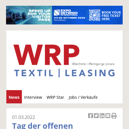
S
News
Interview
WRP Star
Jobs / Verkäufe
u
c
h
01.03.2022
Ar
Ar
Ar
Ar
Ar
e
Tag der offenen
ti
ti
ti
ti
ti