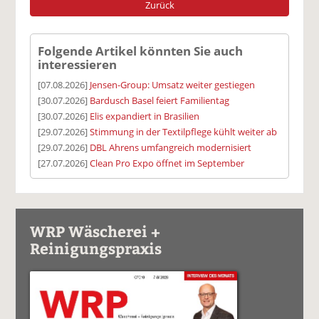
Zurück
Folgende Artikel könnten Sie auch
interessieren
[07.08.2026]
Jensen-Group: Umsatz weiter gestiegen
[30.07.2026]
Bardusch Basel feiert Familientag
[30.07.2026]
Elis expandiert in Brasilien
[29.07.2026]
Stimmung in der Textilpflege kühlt weiter ab
[29.07.2026]
DBL Ahrens umfangreich modernisiert
[27.07.2026]
Clean Pro Expo öffnet im September
WRP Wäscherei +
Reinigungspraxis