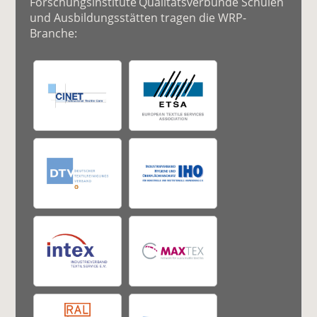
Forschungsinstitute Qualitätsverbünde Schulen
und Ausbildungsstätten tragen die WRP-
Branche: