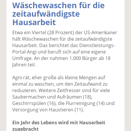
Wäschewaschen für die
k
k
k
k
k
zeitaufwändigste
el
el
el
el
el
a
t
a
p
D
Hausarbeit
uf
wi
uf
er
ru
F
tt
Li
E
ck
Etwa ein Viertel (28 Prozent) der US-Amerikaner
ac
er
n
m
e
hält Wäschewaschen für die zeitaufwändigste
e
n
k
ai
n
Hausarbeit. Das berichtet das Dienstleistungs-
b
e
l
Portal Angi und beruft sich auf eine eigene
o
di
v
Umfrage. An der nahmen 1.000 Bürger ab 18
o
n
er
Jahren teil.
k
te
se
te
il
n
Agni rät, eher große als kleine Mengen auf
il
e
d
einmal zu waschen, um den Zeitaufwand zu
e
n
e
reduzieren. Weitere Zeitfresser sind für viele
n
n
Saubermachen und Aufräumen (18),
Geschirrspülen (16), die Flurreinigung (14) und
Versorgung von Haustieren (11).
Ein Jahr des Lebens wird mit Hausarbeit
zugebracht