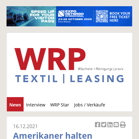
S
News
Interview
WRP Star
Jobs / Verkäufe
u
c
h
16.12.2021
Ar
Ar
Ar
Ar
Ar
e
Amerikaner halten
ti
ti
ti
ti
ti