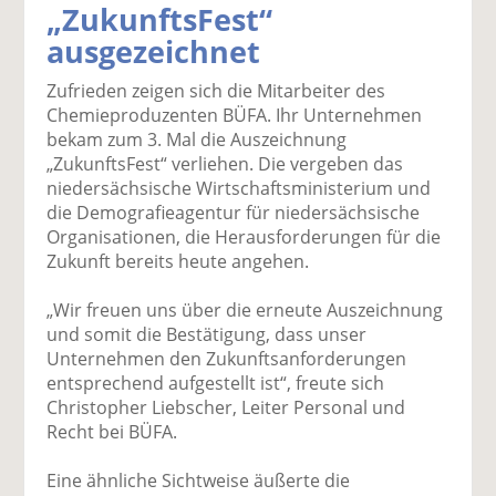
„ZukunftsFest“
k
k
k
k
k
ausgezeichnet
el
el
el
el
el
a
t
a
p
D
Zufrieden zeigen sich die Mitarbeiter des
uf
wi
uf
er
ru
Chemieproduzenten BÜFA. Ihr Unternehmen
F
tt
Li
E
ck
bekam zum 3. Mal die Auszeichnung
ac
er
n
m
e
„ZukunftsFest“ verliehen. Die vergeben das
e
n
k
ai
n
niedersächsische Wirtschaftsministerium und
b
e
l
die Demografieagentur für niedersächsische
o
di
v
Organisationen, die Herausforderungen für die
o
n
er
Zukunft bereits heute angehen.
k
te
se
te
il
n
„Wir freuen uns über die erneute Auszeichnung
il
e
d
und somit die Bestätigung, dass unser
e
n
e
Unternehmen den Zukunftsanforderungen
n
n
entsprechend aufgestellt ist“, freute sich
Christopher Liebscher, Leiter Personal und
Recht bei BÜFA.
Eine ähnliche Sichtweise äußerte die