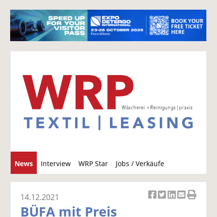
S
News
Interview
WRP Star
Jobs / Verkäufe
u
c
h
14.12.2021
Ar
Ar
Ar
Ar
Ar
e
BÜFA mit Preis
ti
ti
ti
ti
ti