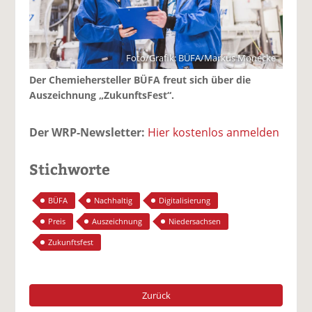
Foto/Grafik: BÜFA/Markus Monecke
Der Chemiehersteller BÜFA freut sich über die
Auszeichnung „ZukunftsFest“.
Der WRP-Newsletter:
Hier kostenlos anmelden
Stichworte
BÜFA
Nachhaltig
Digitalisierung
Preis
Auszeichnung
Niedersachsen
Zukunftsfest
Zurück