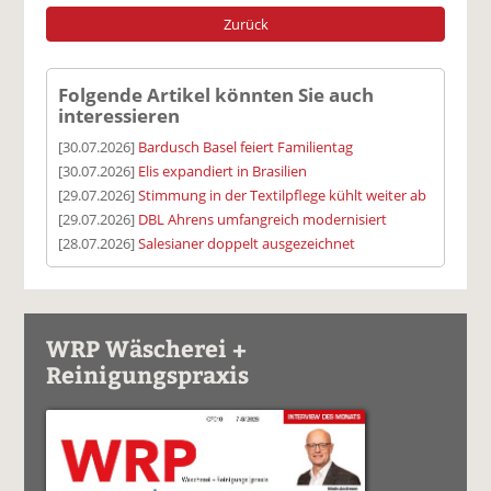
Zurück
Folgende Artikel könnten Sie auch
interessieren
[30.07.2026]
Bardusch Basel feiert Familientag
[30.07.2026]
Elis expandiert in Brasilien
[29.07.2026]
Stimmung in der Textilpflege kühlt weiter ab
[29.07.2026]
DBL Ahrens umfangreich modernisiert
[28.07.2026]
Salesianer doppelt ausgezeichnet
WRP Wäscherei +
Reinigungspraxis