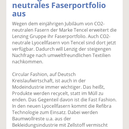
neutrales Faserportfolio
k
k
k
k
k
aus
el
el
el
el
el
a
t
a
p
D
Wegen dem einjährigen Jubiläum von CO2-
uf
wi
uf
er
ru
neutralen Fasern der Marke Tencel erweitert die
F
tt
Li
E
ck
Lenzing Gruppe ihr Faserportfolio. Auch CO2-
ac
er
n
m
e
neutrale Lyocellfasern von Tencel sind dort jetzt
e
n
k
ai
n
verfügbar. Dadurch will Lenzig der steigengen
b
e
l
Nachfrage nach umweltfreundlichen Textilien
o
di
v
nachkommen.
o
n
er
k
te
se
Circular Fashion, auf Deutsch
te
il
n
Kreislaufwirtschaft, ist auch in der
il
e
d
Modeindustrie immer wichtiger. Das heißt,
e
n
e
Produkte werden recycelt, statt im Müll zu
n
n
enden. Das Gegenteil davon ist die Fast Fashion.
In den neuen Lyocellfasern kommt die Refibra
Technologie zum Einsatz. Dabei werden
Baumwollreste u.a. aus der
Bekleidungsindustrie mit Zellstoff vermischt