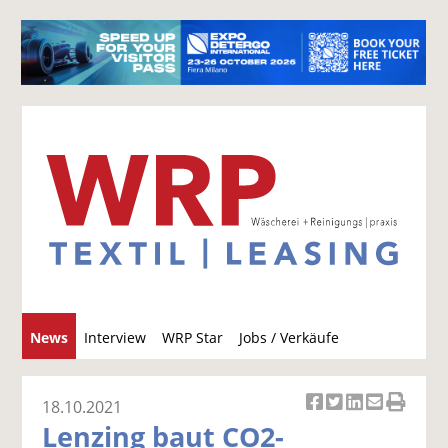
S
News
Interview
WRP Star
Jobs / Verkäufe
u
c
h
18.10.2021
Ar
Ar
Ar
Ar
Ar
e
Lenzing baut CO2-
ti
ti
ti
ti
ti