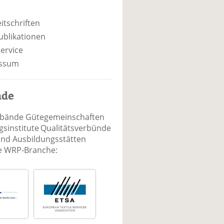
itschriften
ublikationen
ervice
ssum
nde
rbände Gütegemeinschaften
sinstitute Qualitätsverbünde
und Ausbildungsstätten
ie WRP-Branche: