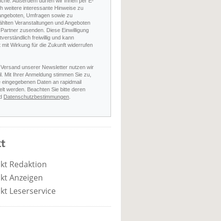
nche. Außerdem dürfen wir Ihnen per E-
h weitere interessante Hinweise zu
angeboten, Umfragen sowie zu
hlten Veranstaltungen und Angeboten
Partner zusenden. Diese Einwilligung
stverständlich freiwillig und kann
t mit Wirkung für die Zukunft widerrufen
 Versand unserer Newsletter nutzen wir
l. Mit Ihrer Anmeldung stimmen Sie zu,
e eingegebenen Daten an rapidmail
elt werden. Beachten Sie bitte deren
d
Datenschutzbestimmungen
.
t
kt Redaktion
kt Anzeigen
kt Leserservice