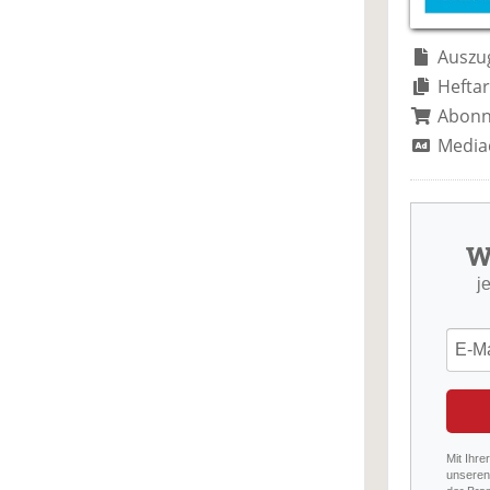
Auszug
Heftar
Abon
Media
W
j
Mit Ihre
unseren 