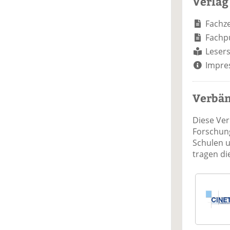
Verlag
Fachze
Fachp
Lesers
Impre
Verbä
Diese Ve
Forschung
Schulen 
tragen d