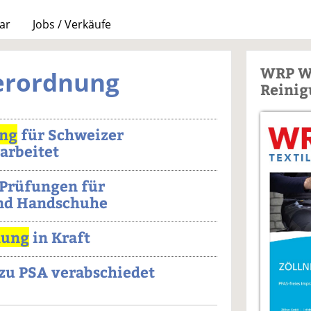
ar
Jobs / Verkäufe
WRP W
Verordnung
Reinig
ng
für Schweizer
arbeitet
 Prüfungen für
nd Handschuhe
nung
in Kraft
zu PSA verabschiedet