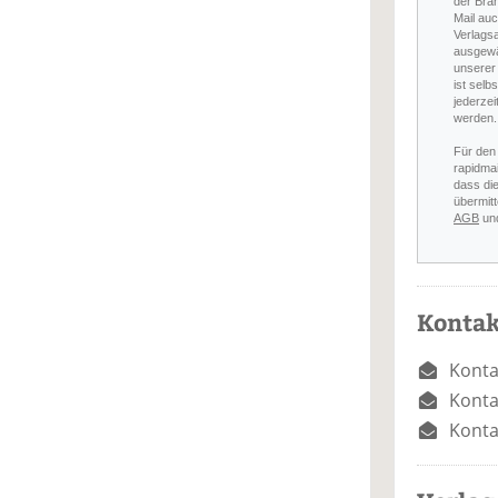
der Bra
Mail auc
Verlags
ausgewä
unserer 
ist selb
jederzei
werden.
Für den
rapidmai
dass di
übermitt
AGB
un
Kontak
Konta
Konta
Konta