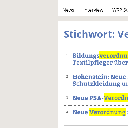
News
Interview
WRP St
Stichwort: 
Bildungs
verordnu
1
Textilpfleger über
Hohenstein: Neue
2
Schutzkleidung u
Neue PSA-
Verord
3
Neue
Verordnung
4