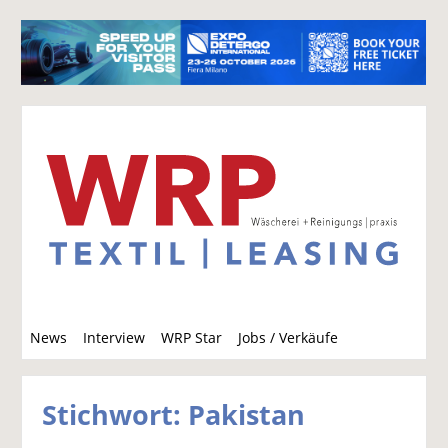
S
News
Interview
WRP Star
Jobs / Verkäufe
u
c
h
Stichwort: Pakistan
e