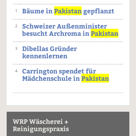
Bäume in
Pakistan
gepflanzt
1
Schweizer Außenminister
2
besucht Archroma in
Pakistan
Dibellas Gründer
3
kennenlernen
Carrington spendet für
4
Mädchenschule in
Pakistan
WRP Wäscherei +
Reinigungspraxis