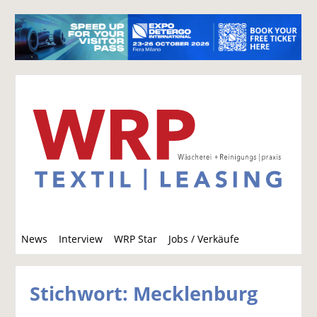
S
News
Interview
WRP Star
Jobs / Verkäufe
u
c
h
Stichwort: Mecklenburg
e