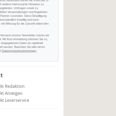
nche. Außerdem dürfen wir Ihnen per E-
h weitere interessante Hinweise zu
angeboten, Umfragen sowie zu
hlten Veranstaltungen und Angeboten
Partner zusenden. Diese Einwilligung
stverständlich freiwillig und kann
t mit Wirkung für die Zukunft widerrufen
 Versand unserer Newsletter nutzen wir
l. Mit Ihrer Anmeldung stimmen Sie zu,
e eingegebenen Daten an rapidmail
elt werden. Beachten Sie bitte deren
d
Datenschutzbestimmungen
.
t
kt Redaktion
kt Anzeigen
kt Leserservice