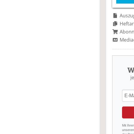
Auszug
Heftar
Abon
Media
W
j
Mit Ihre
unseren 