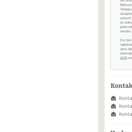
der Bra
Mail auc
Verlags
ausgewä
unserer 
ist selb
jederzei
werden.
Für den
rapidmai
dass di
übermitt
AGB
un
Kontak
Konta
Konta
Konta