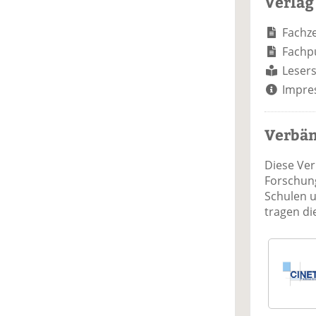
Verlag
Fachze
Fachp
Lesers
Impre
Verbä
Diese Ve
Forschung
Schulen 
tragen d