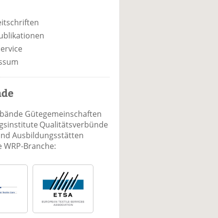
itschriften
ublikationen
ervice
ssum
nde
rbände Gütegemeinschaften
sinstitute Qualitätsverbünde
und Ausbildungsstätten
ie WRP-Branche: