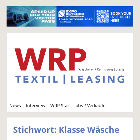
S
News
Interview
WRP Star
Jobs / Verkäufe
u
c
h
Stichwort: Klasse Wäsche
e