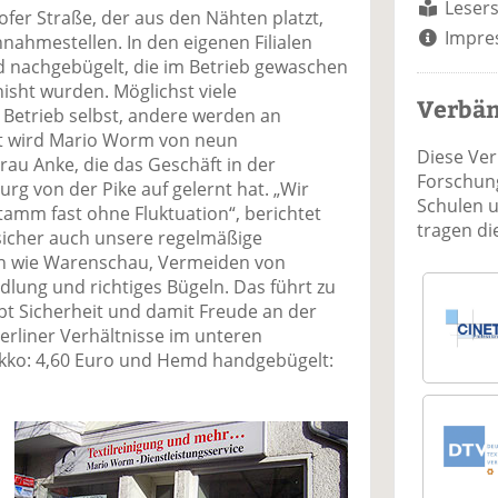
Lesers
ofer Straße, der aus den Nähten platzt,
Impre
nnahmestellen. In den eigenen Filialen
nachgebügelt, die im Betrieb gewaschen
isht wurden. Möglichst viele
Verbä
 Betrieb selbst, andere werden an
zt wird Mario Worm von neun
Diese Ve
rau Anke, die das Geschäft in der
Forschung
 von der Pike auf gelernt hat. „Wir
Schulen 
tamm fast ohne Fluktuation“, berichtet
tragen d
sicher auch unsere regelmäßige
n wie Warenschau, Vermeiden von
lung und richtiges Bügeln. Das führt zu
bt Sicherheit und damit Freude an der
 Berliner Verhältnisse im unteren
Sakko: 4,60 Euro und Hemd handgebügelt: