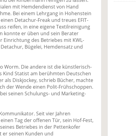
nd bei Kindermann reinigen zu lassen.
ilialen mit Hemdendienst von Hand
hme. Bei einem Lehrgang in Hohenstein
einen Detachur-Freak und treues EFIT-
ss reifen, in eine eigene Textilreinigung
nn konnte er üben und sein Berater
er Einrichtung des Betriebes mit KWL-
 Detachur, Bügelei, Hemdensatz und
io Worm. Die andere ist die künstlerisch-
als Kind Statist am berühmten Deutschen
er als Diskjockey, schrieb Bücher, machte
ach der Wende einen Polit-Frühschoppen.
bei seinen Schulungs- und Marketing-
 Kommunikator. Seit vier Jahren
 einen Tag der offenen Tür, sein Hof-Fest,
 seines Betriebes in der Pettenkofer
ärt er seinen Kunden und