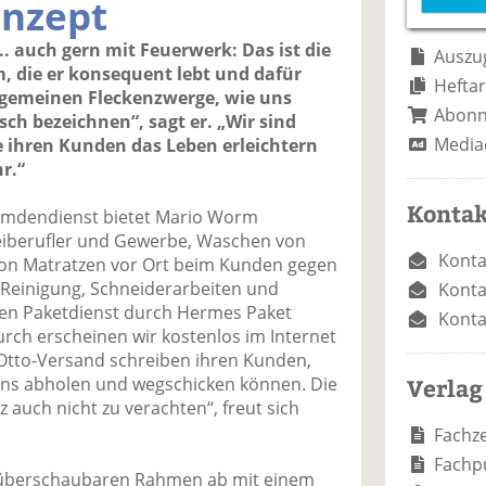
nzept
.. auch gern mit Feuerwerk: Das ist die
Auszug
, die er konsequent lebt und dafür
Heftar
ie gemeinen Fleckenzwerge, wie uns
Abon
ch bezeichnen“, sagt er. „Wir sind
Media
ie ihren Kunden das Leben erleichtern
r.“
Kontak
emdendienst bietet Mario Worm
reiberufler und Gewerbe, Waschen von
Konta
von Matratzen vor Ort beim Kunden gegen
r-Reinigung, Schneiderarbeiten und
Konta
en Paketdienst durch Hermes Paket
Konta
durch erscheinen wir kostenlos im Internet
Otto-Versand schreiben ihren Kunden,
Verlag
uns abholen und wegschicken können. Die
 auch nicht zu verachten“, freut sich
Fachze
Fachp
em überschaubaren Rahmen ab mit einem