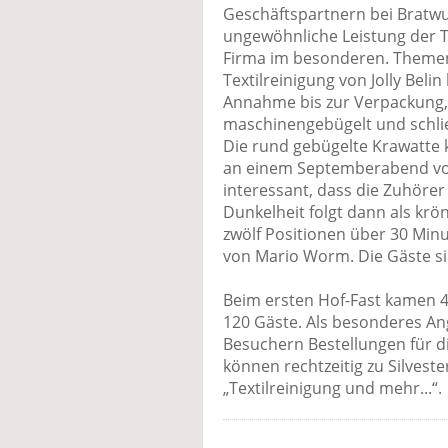
Geschäftspartnern bei Bratwur
ungewöhnliche Leistung der T
Firma im besonderen. Themen
Textilreinigung von Jolly Beli
Annahme bis zur Verpackung
maschinengebügelt und schlie
Die rund gebügelte Krawatte
an einem September­abend von
interessant, dass die Zuhörer 
Dunkelheit folgt dann als krö
zwölf Posi­tionen über 30 Mi
von Mario Worm. Die Gäste si
Beim ersten Hof-Fast kamen 40
120 Gäste. Als besonderes 
Besuchern Bestellungen für d
können rechtzeitig zu Silveste
„Textilreinigung und mehr...“.