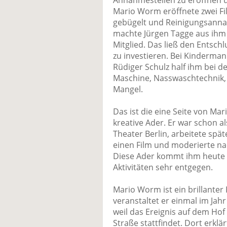
Annahmestellen zu eröffnen u
Mario Worm eröffnete zwei F
gebügelt und Reinigungsanna
machte Jürgen Tagge aus ihm 
Mitglied. Das ließ den Entschlu
zu investieren. Bei Kinderma
Rüdiger Schulz half ihm bei d
Maschine, Nasswaschtechnik,
Mangel.
Das ist die eine Seite von Mar
kreative Ader. Er war schon 
Theater Berlin, arbeitete spät
einen Film und moderierte n
Diese Ader kommt ihm heute 
Aktivitäten sehr entgegen.
Mario Worm ist ein brillanter
veranstaltet er einmal im Jahr
weil das Ereignis auf dem Hof
Straße stattfindet. Dort erkl