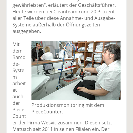
gewährleisten“, erläutert der Geschäftsführer.
Heute werden bei Cleanteam rund 20 Prozent
aller Teile über diese Annahme- und Ausgabe-
Systeme außerhalb der Öffnungszeiten
ausgegeben.
Mit
dem
Barco
de-
Syste
m
arbeit
et
auch
der
Produktionsmonitoring mit dem
Piece
PieceCounter.
Count
er der Firma Wesvic zusammen. Diesen setzt
Matusch seit 2011 in seinen Filialen ein. Der