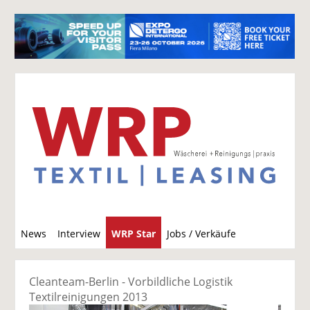
S
News
Interview
WRP Star
Jobs / Verkäufe
u
c
h
Cleanteam-Berlin - Vorbildliche Logistik
e
Textilreinigungen 2013