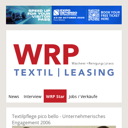
S
News
Interview
WRP Star
Jobs / Verkäufe
u
c
h
Textilpflege pico bello - Unternehmerisches
e
Engagement 2006