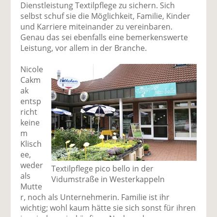
Dienstleistung Textilpflege zu sichern. Sich
selbst schuf sie die Möglichkeit, Familie, Kinder
und Karriere miteinander zu vereinbaren.
Genau das sei ebenfalls eine bemerkenswerte
Leistung, vor allem in der Branche.
Nicole
Cakm
ak
entsp
richt
keine
m
Klisch
ee,
weder
Textilpflege pico bello in der
als
Vidumstraße in Westerkappeln
Mutte
r, noch als Unternehmerin. Familie ist ihr
wichtig; wohl kaum hätte sie sich sonst für ihren