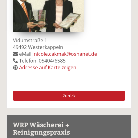
Vidumstraße 1
49492 Westerkappeln
eMail:
nicole.cakmak@osnanet.de
Telefon: 05404/6585
Adresse auf Karte zeigen
Zurück
WRP Wäscherei +
Reinigungspraxis